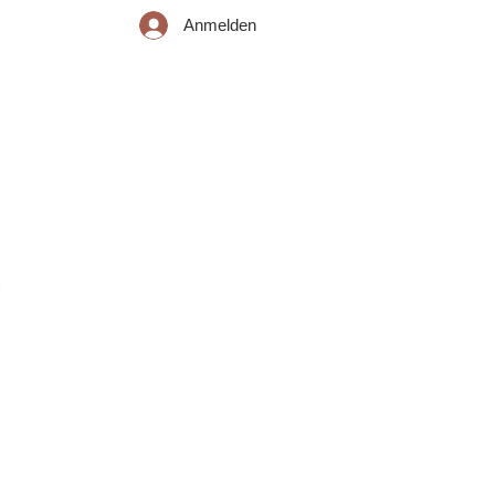
Anmelden
iemsee
Mitgliedschaft
Kontakt