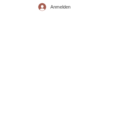
Anmelden
iemsee
Mitgliedschaft
Kontakt