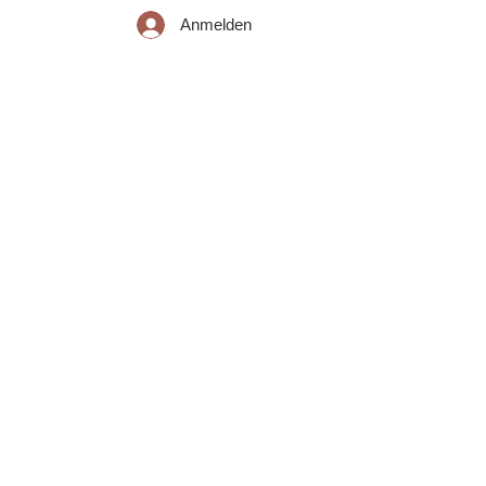
Anmelden
iemsee
Mitgliedschaft
Kontakt