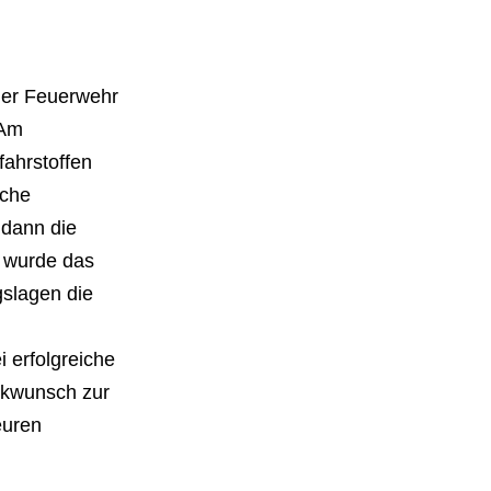
der Feuerwehr
 Am
ahrstoffen
sche
 dann die
 wurde das
gslagen die
 erfolgreiche
ckwunsch zur
euren